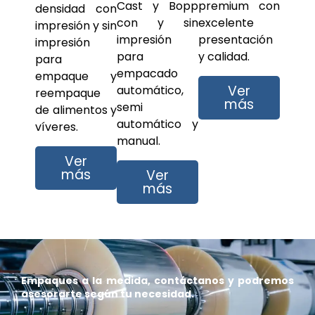
Cast y Bopp
premium con
densidad con
con y sin
excelente
impresión y sin
impresión
presentación
impresión
para
y calidad.
para
empacado
empaque y
Ver
automático,
reempaque
más
semi
de alimentos y
automático y
víveres.
manual.
Ver
más
Ver
más
Empaques a la medida, contáctanos y podremos
asesorarte según tu necesidad.