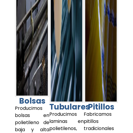
Bolsas
Tubulares
Pitillos
Producimos
Producimos
Fabricamos
bolsas en
laminas en
pitillos
polietileno de
polietilenos,
tradicionales
baja y alta